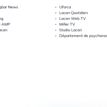
bar News
Uforca
Lacan Quotidien
og
Lacan Web TV
e AMP
Miller TV
acan
Studio Lacan
Département de psychana