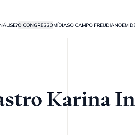
NÁLISE?
O CONGRESSO
MÍDIAS
O CAMPO FREUDIANO
EM D
astro Karina In