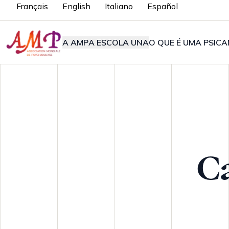
Français
English
Italiano
Español
A AMP
A ESCOLA UNA
O QUE É UMA PSICA
C