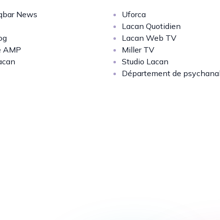
bar News
Uforca
Lacan Quotidien
og
Lacan Web TV
e AMP
Miller TV
acan
Studio Lacan
Département de psychana