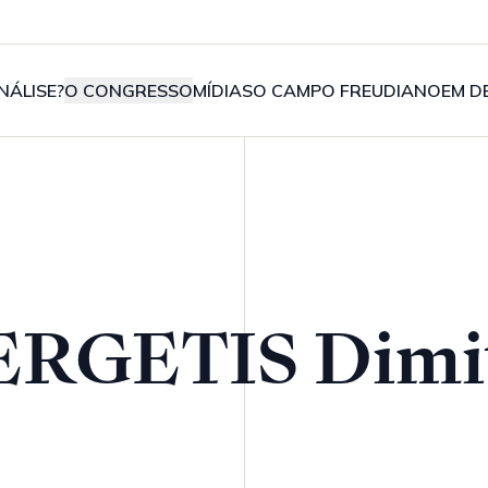
NÁLISE?
O CONGRESSO
MÍDIAS
O CAMPO FREUDIANO
EM D
ERGETIS Dimit