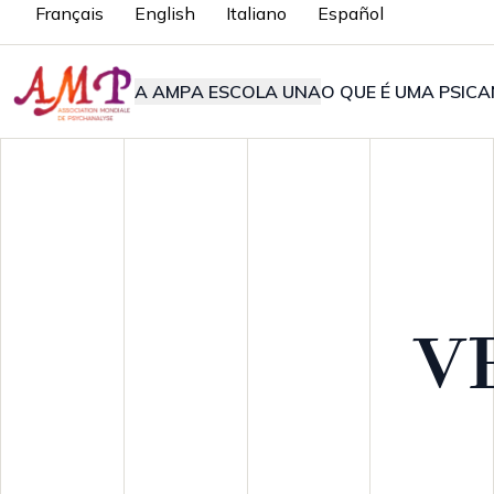
Français
English
Italiano
Español
A AMP
A ESCOLA UNA
O QUE É UMA PSICA
V