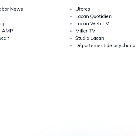
bar News
Uforca
Lacan Quotidien
og
Lacan Web TV
e AMP
Miller TV
acan
Studio Lacan
Département de psychana