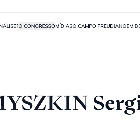
NÁLISE?
O CONGRESSO
MÍDIAS
O CAMPO FREUDIANO
EM D
YSZKIN Serg