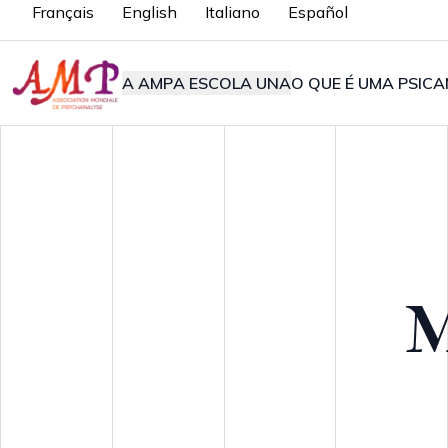
Français
English
Italiano
Español
A AMP
A ESCOLA UNA
O QUE É UMA PSICA
M