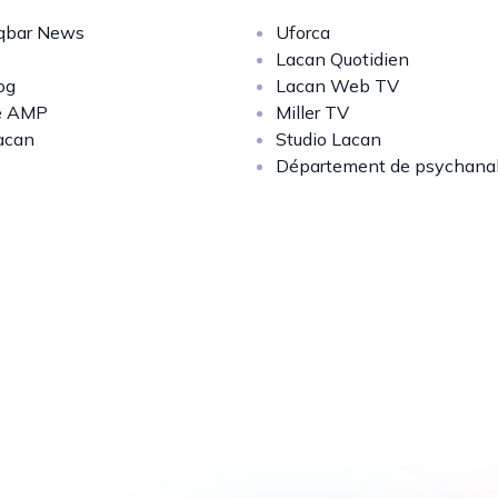
bar News
Uforca
Lacan Quotidien
og
Lacan Web TV
e AMP
Miller TV
acan
Studio Lacan
Département de psychana