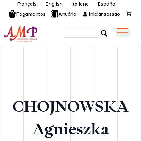
Français
English
Italiano
Español
Pagamentos
Anuário
Iniciar sessão
CHOJNOWSKA
Agnieszka