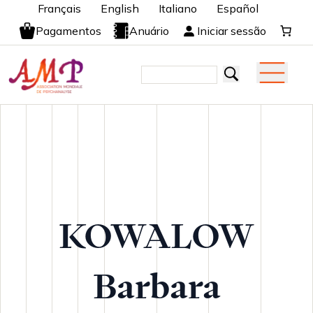
Français
English
Italiano
Español
Pagamentos
Anuário
Iniciar sessão
KOWALOW
Barbara