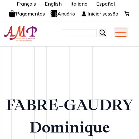
Français
English
Italiano
Español
Pagamentos
Anuário
Iniciar sessão
FABRE-GAUDRY
Dominique