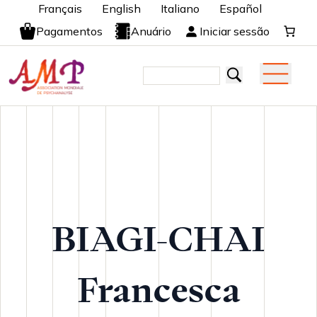
Français
English
Italiano
Español
Pagamentos
Anuário
Iniciar sessão
BIAGI-CHAI
Francesca