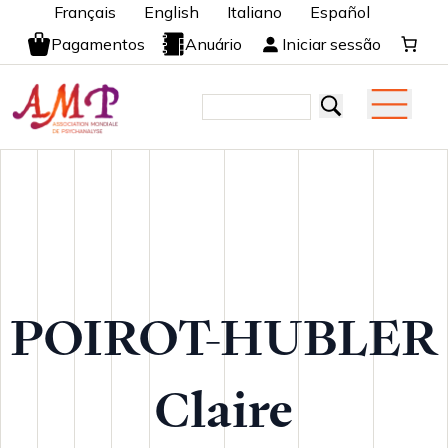
Français
English
Italiano
Español
Pagamentos
Anuário
Iniciar sessão
POIROT-HUBLER
Claire