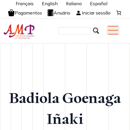
Français
English
Italiano
Español
Pagamentos
Anuário
Iniciar sessão
Badiola Goenaga
Iñaki