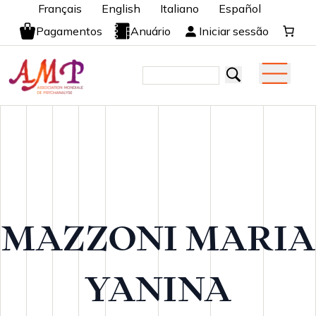
Français
English
Italiano
Español
Pagamentos
Anuário
Iniciar sessão
MAZZONI MARIA
YANINA