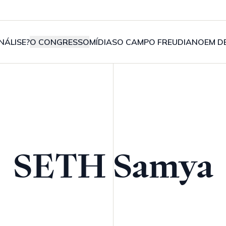
NÁLISE?
O CONGRESSO
MÍDIAS
O CAMPO FREUDIANO
EM D
SETH Samya