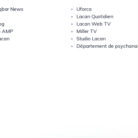
bar News
Uforca
Lacan Quotidien
og
Lacan Web TV
e AMP
Miller TV
acan
Studio Lacan
Département de psychana