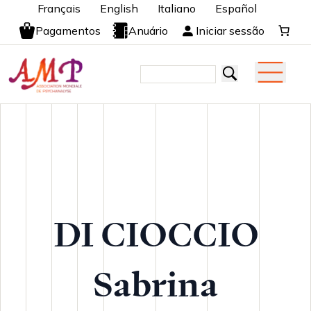
Français
English
Italiano
Español
Pagamentos
Anuário
Iniciar sessão
DI CIOCCIO
Sabrina