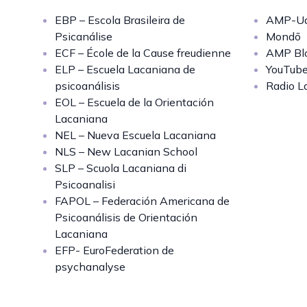
EBP – Escola Brasileira de
AMP-Uq
Psicanálise
Mondō
ECF – École de la Cause freudienne
AMP Bl
ELP – Escuela Lacaniana de
YouTub
psicoanálisis
Radio L
EOL – Escuela de la Orientación
Lacaniana
NEL – Nueva Escuela Lacaniana
NLS – New Lacanian School
SLP – Scuola Lacaniana di
Psicoanalisi
FAPOL – Federación Americana de
Psicoanálisis de Orientación
Lacaniana
EFP- EuroFederation de
psychanalyse