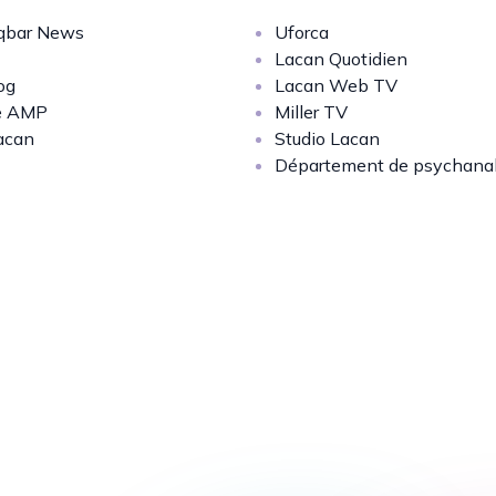
bar News
Uforca
Lacan Quotidien
og
Lacan Web TV
e AMP
Miller TV
acan
Studio Lacan
Département de psychana