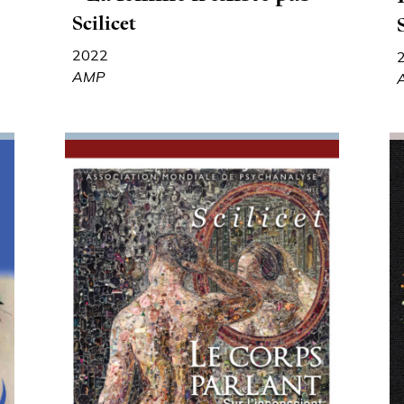
Scilicet
2022
AMP