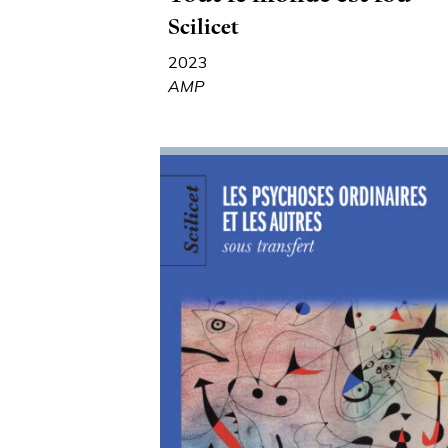
Scilicet
2023
AMP