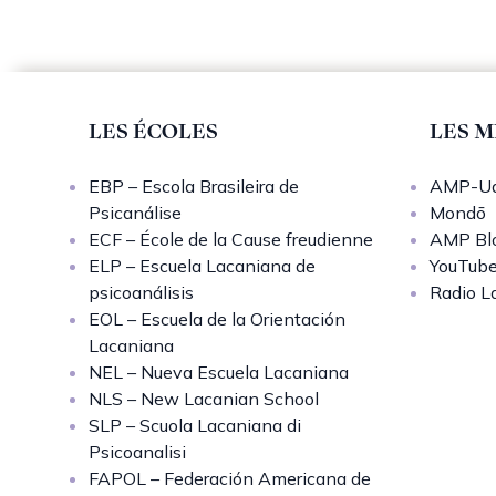
LES ÉCOLES
LES M
EBP – Escola Brasileira de
AMP-Uq
Psicanálise
Mondō
ECF – École de la Cause freudienne
AMP Bl
ELP – Escuela Lacaniana de
YouTub
psicoanálisis
Radio L
EOL – Escuela de la Orientación
Lacaniana
NEL – Nueva Escuela Lacaniana
NLS – New Lacanian School
SLP – Scuola Lacaniana di
Psicoanalisi
FAPOL – Federación Americana de