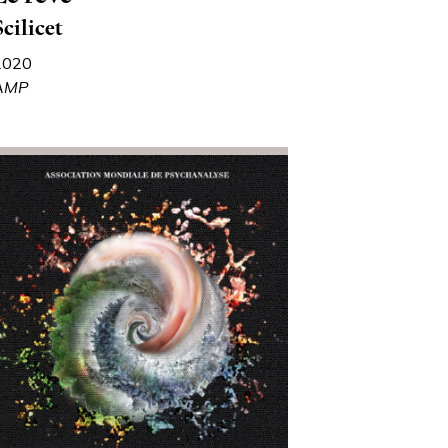
Scilicet
2020
AMP