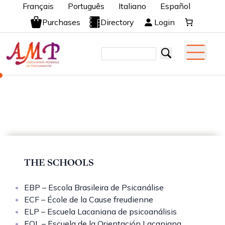
Français
Português
Italiano
Español
Purchases
Directory
Login
THE SCHOOLS
EBP – Escola Brasileira de Psicanálise
ECF – École de la Cause freudienne
ELP – Escuela Lacaniana de psicoanálisis
EOL – Escuela de la Orientación Lacaniana