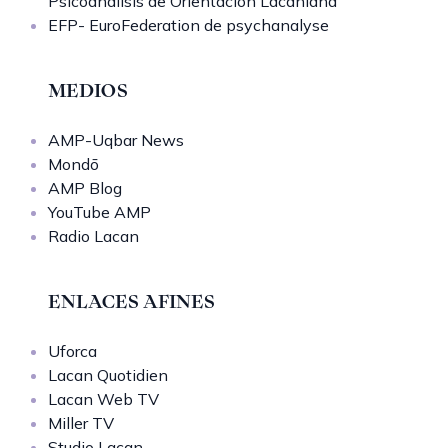
Psicoanálisis de Orientación Lacaniana
EFP- EuroFederation de psychanalyse
MEDIOS
AMP-Uqbar News
Mondō
AMP Blog
YouTube AMP
Radio Lacan
ENLACES AFINES
Uforca
Lacan Quotidien
Lacan Web TV
Miller TV
Studio Lacan