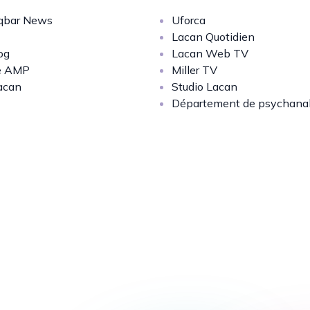
bar News
Uforca
Lacan Quotidien
og
Lacan Web TV
e AMP
Miller TV
acan
Studio Lacan
Département de psychana