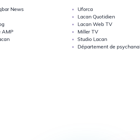
bar News
Uforca
Lacan Quotidien
og
Lacan Web TV
e AMP
Miller TV
acan
Studio Lacan
Département de psychana