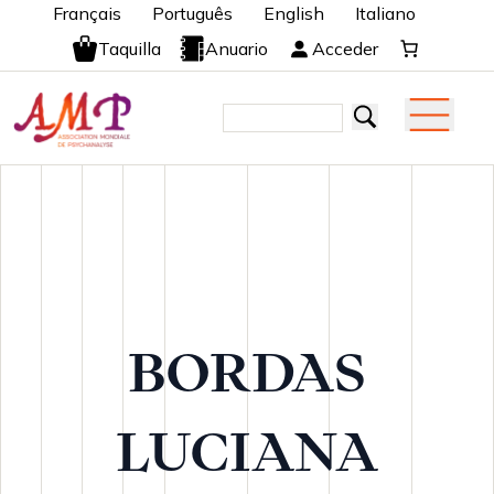
Français
Português
English
Italiano
Taquilla
Anuario
Acceder
BORDAS
LUCIANA