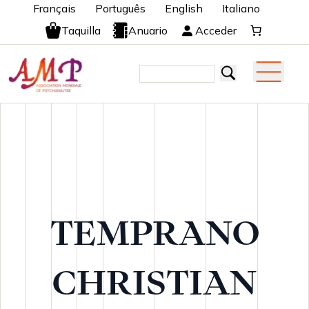
Français
Português
English
Italiano
Taquilla
Anuario
Acceder
TEMPRANO
CHRISTIAN