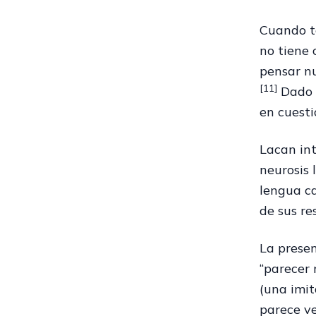
Cuando to
no tiene 
pensar nu
[11]
Dado q
en cuesti
Lacan int
neurosis 
lengua ca
de sus res
La presen
“parecer 
(una imit
parece ve