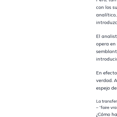
con los s
analítico
introduzc
El analis
opera en 
semblante
introduci
En efecto
verdad. 
espejo de
La transfe
– “faire vra
¿Cómo ha