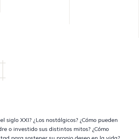
 el siglo XXI? ¿Los nostálgicos? ¿Cómo pueden
dre o investido sus distintos mitos? ¿Cómo
tad para sostener su propio deseo en la vida?