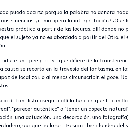
do puede decirse porque la palabra no genera nada, e
consecuencias, ¿cómo opera la interpretación? ¿Qué 
estra práctica a partir de las locuras, allí donde n
ue el sujeto ya no es abordado a partir del Otro, el
ón.
roduce una perspectiva que difiere de la transferenc
la causa se recorta en la travesía del fantasma, en la
paz de localizar, o al menos circunscribir, el goce. 
tos.
cia del analista asegura allí la función que Lacan lla
real”, “parecer auténtico” o “tener un aspecto natura
ación, una actuación, una decoración, una fotografía
rdadero, aunque no lo sea. Resume bien la idea del s