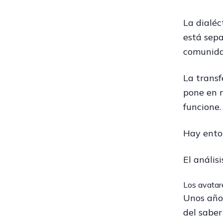
La dialéc
está sepa
comunidad
La transf
pone en m
funcione.
Hay enton
El anális
Los avatar
Unos años
del saber