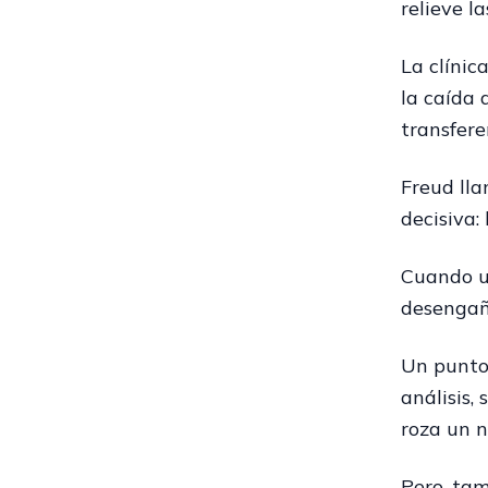
relieve l
La clínic
la caída 
transfere
Freud lla
decisiva:
Cuando un
desengañ
Un punto 
análisis, 
roza un n
Pero, tam