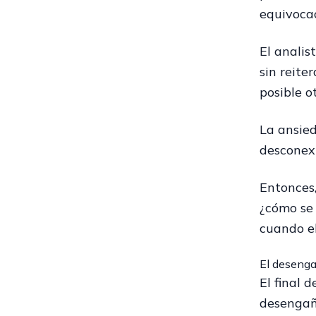
equivocac
El analis
sin reite
posible o
La ansied
desconexi
Entonces,
¿cómo se 
cuando el
El desengañ
El final 
desengañ