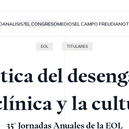
OANALISIS?
EL CONGRESO
MEDIOS
EL CAMPO FREUDIANO
T
EOL
TITULARES
tica del desen
clínica y la cul
35° Jornadas Anuales de la EOL