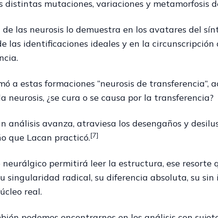
as distintas mutaciones, variaciones y metamorfosis d
a de las neurosis lo demuestra en los avatares del sí
de las identificaciones ideales y en la circunscripción 
ncia.
mó a estas formaciones “neurosis de transferencia”
 la neurosis, ¿se cura o se causa por la transferencia?
 análisis avanza, atraviesa los desengaños y desilus
[7]
o que Lacan practicó.
neurálgico permitirá leer la estructura, ese resorte 
su singularidad radical, su diferencia absoluta, su sin 
úcleo real.
bién podemos encontrarnos en los análisis con sujet