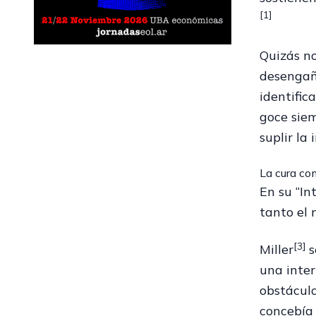
[1]
Quizás no
desengaño
identific
goce siem
suplir la 
La cura co
En su “In
tanto el 
[3]
Miller
s
una inter
obstáculo
concebía 