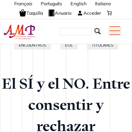
Français
Português
English
Italiano
Taquilla
Anuario
Acceder
ENCUENTROS
EOL
TITULARES
El SÍ y el NO. Entre
consentir y
rechazar