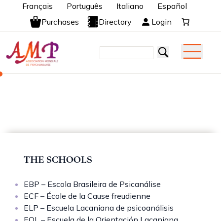
Français
Português
Italiano
Español
Purchases
Directory
Login
THE SCHOOLS
EBP – Escola Brasileira de Psicanálise
ECF – École de la Cause freudienne
ELP – Escuela Lacaniana de psicoanálisis
EOL – Escuela de la Orientación Lacaniana