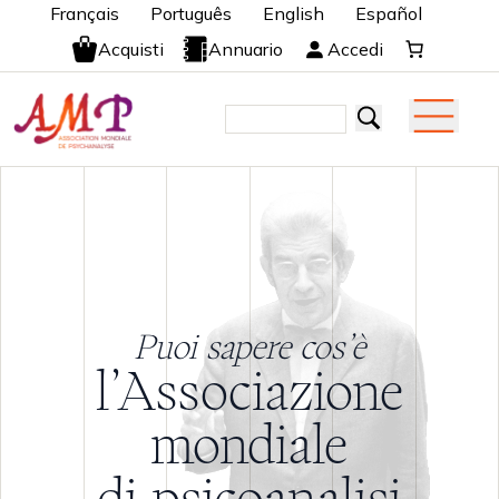
Français
Português
English
Español
Acquisti
Annuario
Accedi
Puoi sapere cos’è
l’Associazione
mondiale
di psicoanalisi