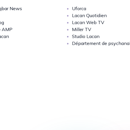
bar News
Uforca
Lacan Quotidien
og
Lacan Web TV
e AMP
Miller TV
acan
Studio Lacan
Département de psychana