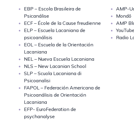
EBP – Escola Brasileira de
AMP-Uq
Psicanálise
Mondō
ECF – École de la Cause freudienne
AMP Bl
ELP – Escuela Lacaniana de
YouTub
psicoanálisis
Radio L
EOL – Escuela de la Orientación
Lacaniana
NEL – Nueva Escuela Lacaniana
NLS – New Lacanian School
SLP – Scuola Lacaniana di
Psicoanalisi
FAPOL – Federación Americana de
Psicoanálisis de Orientación
Lacaniana
EFP- EuroFederation de
psychanalyse