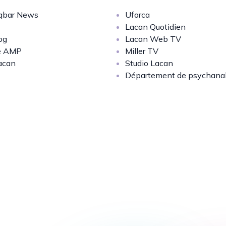
bar News
Uforca
Lacan Quotidien
og
Lacan Web TV
e AMP
Miller TV
acan
Studio Lacan
Département de psychana