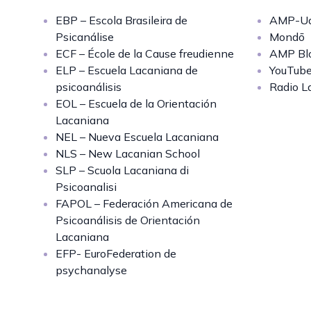
EBP – Escola Brasileira de
AMP-Uq
Psicanálise
Mondō
ECF – École de la Cause freudienne
AMP Bl
ELP – Escuela Lacaniana de
YouTub
psicoanálisis
Radio L
EOL – Escuela de la Orientación
Lacaniana
NEL – Nueva Escuela Lacaniana
NLS – New Lacanian School
SLP – Scuola Lacaniana di
Psicoanalisi
FAPOL – Federación Americana de
Psicoanálisis de Orientación
Lacaniana
EFP- EuroFederation de
psychanalyse