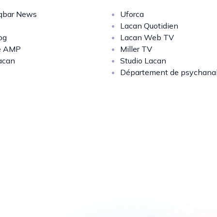
bar News
Uforca
Lacan Quotidien
og
Lacan Web TV
e AMP
Miller TV
acan
Studio Lacan
Département de psychana