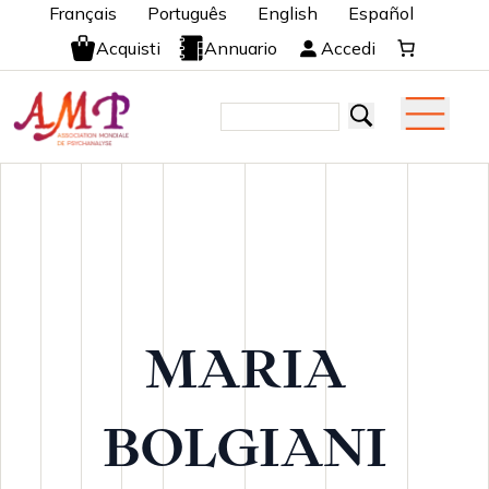
Français
Português
English
Español
Acquisti
Annuario
Accedi
MARIA
BOLGIANI