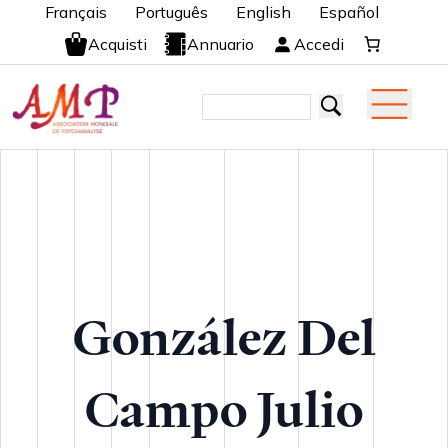
Français
Português
English
Español
Acquisti
Annuario
Accedi
González Del
Campo Julio