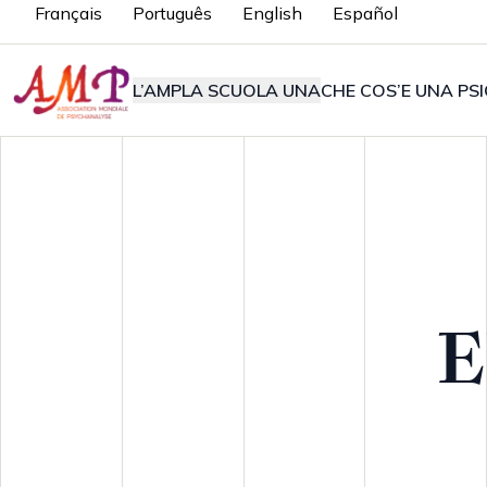
Français
Português
English
Español
L’AMP
LA SCUOLA UNA
CHE COS’E UNA PSI
E