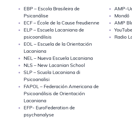
EBP – Escola Brasileira de
AMP-Uq
Psicanálise
Mondō
ECF – École de la Cause freudienne
AMP Bl
ELP – Escuela Lacaniana de
YouTub
psicoanálisis
Radio L
EOL – Escuela de la Orientación
Lacaniana
NEL – Nueva Escuela Lacaniana
NLS – New Lacanian School
SLP – Scuola Lacaniana di
Psicoanalisi
FAPOL – Federación Americana de
Psicoanálisis de Orientación
Lacaniana
EFP- EuroFederation de
psychanalyse