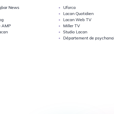
bar News
Uforca
Lacan Quotidien
og
Lacan Web TV
e AMP
Miller TV
acan
Studio Lacan
Département de psychana