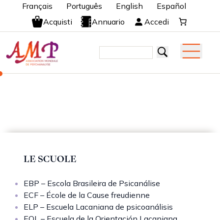
Français
Português
English
Español
Acquisti
Annuario
Accedi
LE SCUOLE
EBP – Escola Brasileira de Psicanálise
ECF – École de la Cause freudienne
ELP – Escuela Lacaniana de psicoanálisis
EOL – Escuela de la Orientación Lacaniana